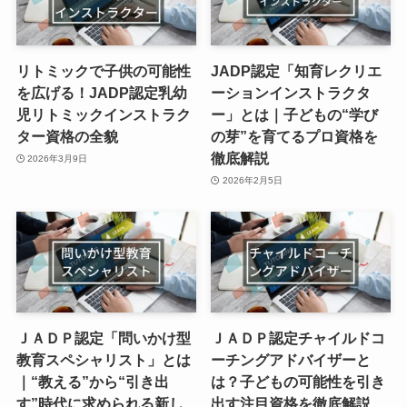
リトミックで子供の可能性
JADP認定「知育レクリエ
を広げる！JADP認定乳幼
ーションインストラクタ
児リトミックインストラク
ー」とは｜子どもの“学び
ター資格の全貌
の芽”を育てるプロ資格を
徹底解説
2026年3月9日
2026年2月5日
ＪＡＤＰ認定「問いかけ型
ＪＡＤＰ認定チャイルドコ
教育スペシャリスト」とは
ーチングアドバイザーと
｜“教える”から“引き出
は？子どもの可能性を引き
す”時代に求められる新し
出す注目資格を徹底解説