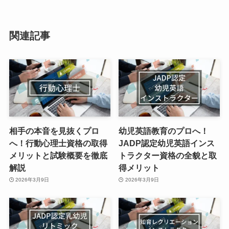
関連記事
相手の本音を見抜くプロ
幼児英語教育のプロへ！
へ！行動心理士資格の取得
JADP認定幼児英語インス
メリットと試験概要を徹底
トラクター資格の全貌と取
解説
得メリット
2026年3月9日
2026年3月9日